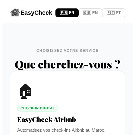
EasyCheck
🇫🇷 FR
🇬🇧 EN
🇵🇹 PT
CHOISISSEZ VOTRE SERVICE
Que cherchez-vous ?
🏠
CHECK-IN DIGITAL
EasyCheck Airbnb
Automatisez vos check-ins Airbnb au Maroc.