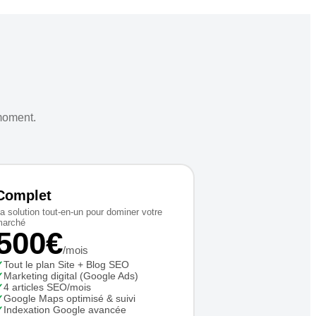
moment.
Complet
a solution tout-en-un pour dominer votre
arché
500€
/mois
✓
Tout le plan Site + Blog SEO
✓
Marketing digital (Google Ads)
✓
4 articles SEO/mois
✓
Google Maps optimisé & suivi
✓
Indexation Google avancée