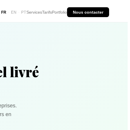
Services
Tarifs
Portfolio
Nous contacter
FR
EN
PT
·
·
l livré
eprises.
urs en