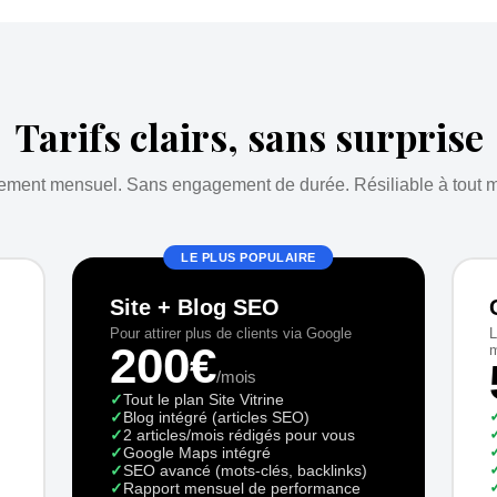
Tarifs clairs, sans surprise
ment mensuel. Sans engagement de durée. Résiliable à tout 
LE PLUS POPULAIRE
Site + Blog SEO
Pour attirer plus de clients via Google
L
200€
m
/mois
✓
Tout le plan Site Vitrine
✓
Blog intégré (articles SEO)
✓
2 articles/mois rédigés pour vous
✓
Google Maps intégré
✓
SEO avancé (mots-clés, backlinks)
✓
Rapport mensuel de performance